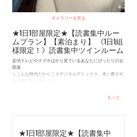
■ 兎にも角にも漫画が大好き！
■ 現実を忘れてただただ漫画を読む時間を過ごしたい。
ギャラリーを見る
■ サウナが好き。好きな時に好きなだけ入りたい。
■ おしゃれで洗練された空間で「映え」写真をたくさん撮
★1日1部屋限定★【読書集中ルー
りたい。
ムプラン】【素泊まり】 《1日1組
【申し訳ありません。こうした方にはあまり向いていない
様限定！》読書集中ツインルーム
かもしれません】
■ お部屋は「アート」性、「デザイン性」を重視してお
近頃テレビやスマホばかり見ているあなたにぴったりのお
り、室内には階段があります。お写真にあるように室内ベ
部屋
ッド部分が尖っており、危険な構造になっております。先
＼こんな時代だからこそデジタルデトックス。本に癒され
端恐怖症の方、高所恐怖症の方、お子様やご高齢の方には
たい方にピッタリ！／
こちらのお部屋は向いていないかと思われます。
■ 館内は全面禁煙です。愛煙家の方にはご迷惑をお掛け致
◆◇◆ お部屋のポイント ◆◇◆
もっと
しますが、お近くの喫煙所をご利用くださいませ。
・2021年12月にオープン
■ お部屋には浴室はございません。サウナとミストシャワ
・神保町駅徒歩30秒の好立地！
ーのみご用意しております。足を伸ばしてお風呂に浸かり
・お部屋は全部屋23平米以上で広々！
たい、という方には向いていないかもしれません。
・全室シモンズ製の最高級ダブルベッド。（エキストラベ
■ ルームサービスやランドリーサービスなどは行なってお
ッドのご用意はございません）
★1日1部屋限定★【読書集中
りません。なお、客室にはテレビのご用意がございませ
・ビジネス・観光・ライブなど、それぞれの目的にも合わ