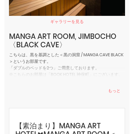
ギャラリーを見る
MANGA ART ROOM, JIMBOCHO
〈BLACK CAVE〉
こちらは、黒を基調とした＜黒の洞窟 / MANGA CAVE BLACK
＞というお部屋です。
「ダブルのベッドを2つ」ご用意しております。
※こちらのお部屋は「BOOK HOTEL 神保町」にございます。
ようこそ、漫画脳の世界へ。
もっと
このお部屋は、「漫画の洞窟」をテーマにした空間デザイン
となっております。
マンガに囲まれ、作品の世界に没頭した一晩をお過ごしいた
だけます！
プライベートサウナ・ミストシャワー・「ととのい」スペー
【素泊まり】MANGA ART
ス付き。