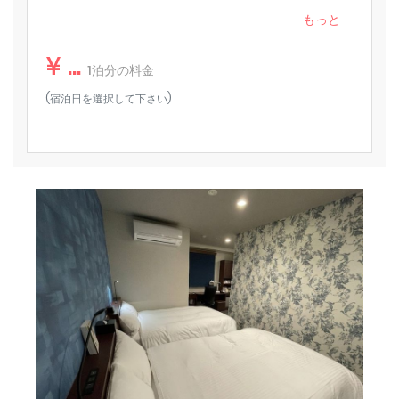
気鋭の建築家・山之内淡氏。
エアコン
もっと
◆◇◆ 注意事項 ◆◇◆
エレベーター
・館内では読書をされる方のためお静かにお願い致します。
◆お部屋詳細◆
¥ ...
・施設内での喫煙や、お部屋に設置された備品等の破損が確
・「MANGA ART ROOM, JIMBOCHO」は、「BOOK
1泊分の料金
ヘアドライヤー
認できた場合は
HOTEL 神保町」内にございます。
(宿泊日を選択して下さい)
別途追加料金をご請求させていただく事がございます。
・チェックイン 15時〜23時
必需品（タオル、シーツ、石鹸、トイレットペーパー）
・チェックアウト 〜11時
ワイヤレスインターネット
◆アメニティ◆
消火器
シャンプー、ボディソープ、コンディショナー、歯ブラ
シ、カミソリ、綿棒、歯間ブラシ、スキンケアセット（ク
レンジング&洗顔・オールインワンジェル・ヘアオイ
ル）、パジャマ、ミネラルウォーター、ティーバッグ、ド
リップコーヒー
◆客室備品◆
エアコン、冷蔵庫、電気ケトル、エクストラベッド（3名
様宿泊時〜：必要な場合は、事前にご連絡ください。）
【MANGA ART ROOM, JIMBOCHOはこんな方に特にオス
スメ】