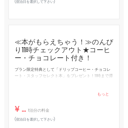
(宿泊日を選択して下さい)
★注意事項★
お部屋での喫煙や、お部屋に設置された備品等の破損が確認
できた場合は 別途追加料金をご請求させていただくことがご
ざいます。
≪本がもらえちゃう！≫のんび
テレビ
り11時チェックアウト★コーヒ
エアコン
ー・チョコレート付き！
エレベーター
プラン限定特典として「ドリップコーヒー・チョコレ
ハンガー
ート・スタッフセレクト本」をプレゼント！11時まで滞
在できます。
冷蔵庫
もっと
必需品（タオル、シーツ、石鹸、トイレットペーパー）
ワイヤレスインターネット
¥ ...
1泊分の料金
消火器
(宿泊日を選択して下さい)
ヘアドライヤー