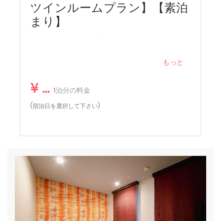
ツインルームプラン】【素泊
ん。そうしたホテルの細やかなサービスを求める方には向
せてご利用いただけます！
いていないかもしれません。
・館内やお部屋の中には、厳選された書籍がずらり！
まり】
・読書目的のため、お部屋にテレビはございません。
読書に没頭できるお部屋の素泊まりプランです。
インターネット
◆◇◆ 注意事項 ◆◇◆
エアコン
・館内では読書をされる方のためお静かにお願い致しま
もっと
す。
エレベーター
・施設内での喫煙や、お部屋に設置された備品等の破損が
¥ ...
1泊分の料金
確認できた場合は
ヘアドライヤー
別途追加料金をご請求させていただく事がございます。
(宿泊日を選択して下さい)
必需品（タオル、シーツ、石鹸、トイレットペーパ
ー）
ワイヤレスインターネット
消火器