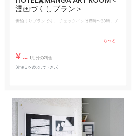
HOTEL✖️MANGA ART ROOM＜
漫画づくしプラン＞
【注意事項】
・推奨対象年齢：12歳以上〜
素泊まりプランです。 チェックインは15時〜23時、チ
（室内ベッド部分が危険な構造のため、12歳未満のお子様の
ェックアウトは11時までです。
ご利用はお控え頂くことを推奨しております。あらかじめご
了承ください。）
もっと
・ご予約の際は、室内の構造等を写真で事前によくご確認の
上ご予約をお願いいたします。室内での万一の事故の際も当
¥ ...
1泊分の料金
館では責任を負うことが出来ません。
・お部屋は土足厳禁となっております。お部屋に入られた
(宿泊日を選択して下さい)
ら、備え付けのスリッパをご利用ください。
・サウナの使い方や注意事項は、チェックイン後に必ずご確
認をお願いいたします。
・お部屋は、白がテーマのお部屋と黒がテーマのお部屋がご
ざいます。
・客室内備品・装飾のお持ち帰りはご遠慮ください。
・ご利用の間ホテル部屋内の設備、装飾などについて汚れ、
破損、盗難が発覚した場合、実費を御請求させていただく場
合がございますので、お取り扱いには十分ご注意いただけま
すようお願い申し上げます。