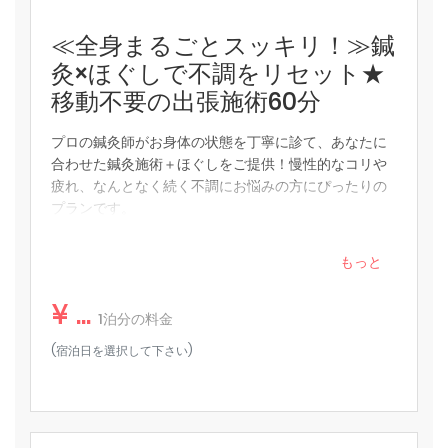
◆全室無料Wi-Fi
≪全身まるごとスッキリ！≫鍼
☆お部屋設備☆
灸×ほぐしで不調をリセット★
ドライヤー
ヘアアイロン（ストレート）
移動不要の出張施術60分
電気ケトル
プロの鍼灸師がお身体の状態を丁寧に診て、あなたに
★アメニティ★
合わせた鍼灸施術＋ほぐしをご提供！慢性的なコリや
ハミガキセット、カミソリ、ヘアブラシ、綿棒、ティーバッ
疲れ、なんとなく続く不調にお悩みの方にぴったりの
グ
プランです。
※1階のアメニティバーよりお取りください。
※お一人様限定／受付時間：16〜22時
もっと
★部屋設備★
バスタオル、フェイスタオル、ナイトウェア、室内用スリッ
¥ ...
パ
1泊分の料金
(宿泊日を選択して下さい)
★注意事項★
お部屋での喫煙や、お部屋に設置された備品等の破損が確認
できた場合は 別途追加料金をご請求させていただくことがご
ざいます。