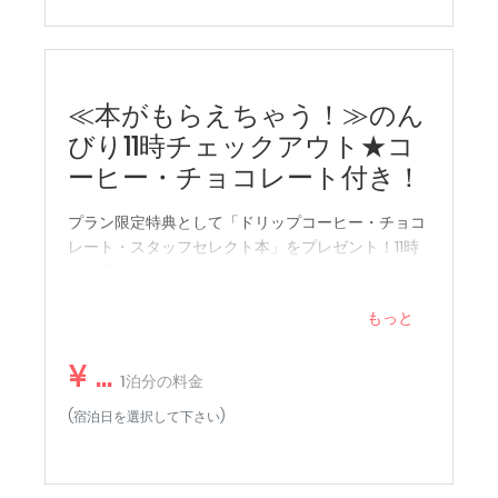
お部屋での喫煙や、お部屋に設置された備品等の破損が確
認できた場合は 別途追加料金をご請求させていただくこと
がございます。
≪本がもらえちゃう！≫のん
テレビ
びり11時チェックアウト★コ
エアコン
ーヒー・チョコレート付き！
エレベーター
プラン限定特典として「ドリップコーヒー・チョコ
ハンガー
レート・スタッフセレクト本」をプレゼント！11時
まで滞在できます。
冷蔵庫
もっと
必需品（タオル、シーツ、石鹸、トイレットペーパ
ー）
¥ ...
1泊分の料金
ワイヤレスインターネット
(宿泊日を選択して下さい)
消火器
ヘアドライヤー