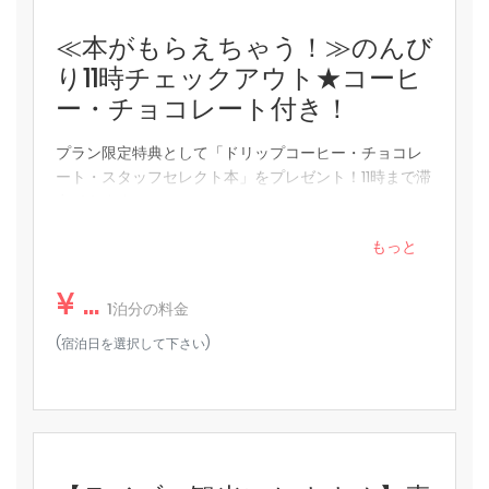
テレビ
≪本がもらえちゃう！≫のんび
り11時チェックアウト★コーヒ
エアコン
ー・チョコレート付き！
エレベーター
ハンガー
プラン限定特典として「ドリップコーヒー・チョコレ
ート・スタッフセレクト本」をプレゼント！11時まで滞
冷蔵庫
在できます。
必需品（タオル、シーツ、石鹸、トイレットペーパー）
もっと
ワイヤレスインターネット
¥ ...
消火器
1泊分の料金
(宿泊日を選択して下さい)
ヘアドライヤー