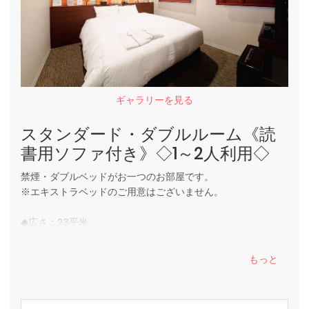
ギャラリーを見る
スタンダード・ダブルルーム《読
書用ソファ付き》◇1～2人利用◇
禁煙・ダブルベッドがお一つのお部屋です。
※エキストラベッドのご用意はございません。
◆広さ：23平米
◆シモンズ社製最オーダーメイドの最高級ベッド
◆ベッドサイズ：150cm×200cm×1台
もっと
◆4K画質に対応したPanasonic製ビエラ液晶テレビ
◆読書に最適なソファ完備
◆古書店街、靖国通りに面しています。