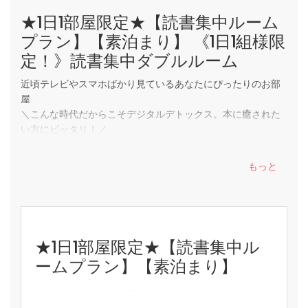
れ、破損、盗難が発覚した場合、実費を御請求させていた
★1日1部屋限定★【読書集中ルーム
だく場合がございますので、
【申し訳ありません。こうした方にはあまり向いていないか
プラン】【素泊まり】 《1日1組様限
お取り扱いには十分ご注意いただけますようお願い申し上
もしれません】
げます。
定！》読書集中ダブルルーム
■ お部屋は「アート」性、「デザイン性」を重視しており、
・コラボルームは神保町のホテル「BOOK HOTEL 神保町」
室内には階段があります。お写真にあるように室内ベッド部
近頃テレビやスマホばかり見ているあなたにぴったりのお部
内にございます。
分が尖っており、危険な構造になっております。先端恐怖症
屋
・施設内は全館禁煙です。お部屋で喫煙された場合は、ク
の方、高所恐怖症の方、お子様やご高齢の方にはこちらのお
＼こんな時代だからこそデジタルデトックス。本に癒された
リーニング代を請求いたします。
部屋は向いていないかと思われます。
い方にピッタリ！／
・駐車場のご用意はございません。お近くのコインパーキ
■ 館内は全面禁煙です。愛煙家の方にはご迷惑をお掛け致し
ングをご利用ください。
ますが、お近くの喫煙所をご利用くださいませ。
◆◇◆ お部屋のポイント ◆◇◆
・チェックイン日当日のホテルご到着時間が23:00を過ぎ
■ お部屋には浴室はございません。サウナとミストシャワー
もっと
・2021年12月にオープン
る場合は当ホテルへご連絡をお願いいたします。
のみご用意しております。足を伸ばしてお風呂に浸かりた
・神保町駅徒歩30秒の好立地！
・お部屋の様子はSNS等でUPしていただけます。
い、という方には向いていないかもしれません。
・お部屋は全部屋23平米以上で広々！
■ ルームサービスやランドリーサービスなどは行なっており
・全室シモンズ製の最高級ダブルベッド。（エキストラベッ
【ホテル・お部屋について】
ません。なお、客室にはテレビのご用意がございません。そ
ドのご用意はございません）
◆お部屋のこだわり◆
うしたホテルの細やかなサービスを求める方には向いていな
★1日1部屋限定★【読書集中ル
・ビジネス・観光・ライブなど、それぞれの目的にも合わせ
・神保町駅から徒歩30秒の好立地！
いかもしれません。
ームプラン】【素泊まり】
てご利用いただけます！
・お部屋は37平米以上で広々！
・館内やお部屋の中には、厳選された書籍がずらり！
・セルフロウリュのできるサウナ・ミストシャワー付き
インターネット
読書に没頭できるお部屋の素泊まりプランです。
・読書目的のため、お部屋にテレビはございません。
・設計担当は、“Architects of the Year 2017″ 受賞、新進