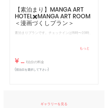
保町」内にございます。
ただけます！
・チェックイン 15時〜23時
【素泊まり】MANGA ART
プライベートサウナ・ミストシャワー・「ととのい」スペ
・チェックアウト 〜11時
HOTEL✖️MANGA ART ROOM
ース付き。
＜漫画づくしプラン＞
◆アメニティ◆
【注意事項】
シャンプー、ボディソープ、コンディショナー、歯ブラシ、
・推奨対象年齢：12歳以上〜
素泊まりプランです。チェックインは15時〜23時、
カミソリ、綿棒、スキンケアセット（クレンジング&洗顔・オ
（室内ベッド部分が危険な構造のため、12歳未満のお子様
チェックアウトは11時です。
ールインワンジェル・ヘアオイル）、パジャマ、ミネラルウ
のご利用はお控え頂くことを推奨しております。あらかじ
ォーター、ティーバッグ、ドリップコーヒー
めご了承ください。）
もっと
・ご予約の際は、室内の構造等を写真で事前によくご確認
◆客室備品◆
の上ご予約をお願いいたします。室内での万一の事故の際
¥ ...
エアコン、冷蔵庫、電気ケトル、エクストラベッド（3名様宿
1泊分の料金
も当館では責任を負うことが出来ません。
泊時〜：必要な場合は、事前にご連絡ください。）
・お部屋は土足厳禁となっております。お部屋に入られた
(宿泊日を選択して下さい)
ら、備え付けのスリッパをご利用ください。
【MANGA ART ROOM, JIMBOCHOはこんな方に特にオスス
・サウナの使い方や注意事項は、チェックイン後に必ずご
メ】
確認をお願いいたします。
■ 兎にも角にも漫画が大好き！
・お部屋は、白がテーマのお部屋と黒がテーマのお部屋が
■ 現実を忘れてただただ漫画を読む時間を過ごしたい。
ございます。
■ サウナが好き。好きな時に好きなだけ入りたい。
・客室内備品・装飾のお持ち帰りはご遠慮ください。
■ おしゃれで洗練された空間で「映え」写真をたくさん撮り
ギャラリーを見る
・ご利用の間ホテル部屋内の設備、装飾などについて汚
たい。