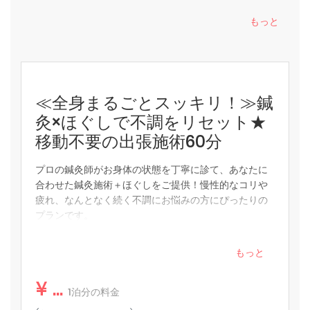
もっと
◆広さ：23平米
◆シモンズ社製最オーダーメイドの最高級ベッド
◆ベッドサイズ：120cm×200cm×2台
◆4K画質に対応したPanasonic製ビエラ液晶テレビ
◆Panasonic製マッサージチェアリアルプロ
≪全身まるごとスッキリ！≫鍼
◆全室無料Wi-Fi
灸×ほぐしで不調をリセット★
☆お部屋設備☆
移動不要の出張施術60分
ドライヤー
ヘアアイロン（ストレート）
プロの鍼灸師がお身体の状態を丁寧に診て、あなたに
電気ケトル
合わせた鍼灸施術＋ほぐしをご提供！慢性的なコリや
疲れ、なんとなく続く不調にお悩みの方にぴったりの
★アメニティ★
プランです。
ハミガキセット、カミソリ、ヘアブラシ、綿棒、ティーバッ
※お一人様限定／受付時間：16〜22時
グ
もっと
★部屋設備★
¥ ...
バスタオル、フェイスタオル、ナイトウェア、室内用スリッ
1泊分の料金
パ