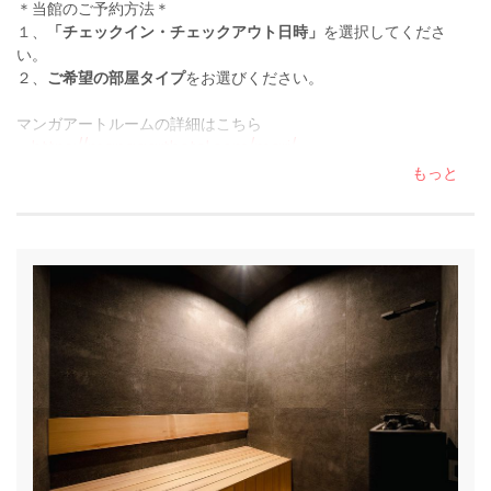
＊当館のご予約方法＊
１、
「チェックイン・チェックアウト日時」
を選択してくださ
い。
２、
ご希望の部屋タイプ
をお選びください。
マンガアートルームの詳細はこちら
→
https://mangaarthotel.com/marj/
（「MANGA ART ROOM, JIMBOCHO」は、BOOK HOTEL 神保町の
もっと
12階にございます。）
設備
エアコン
エレベーター
無料のワイヤレスインターネット
ここをクリックしてすべての設備を表示