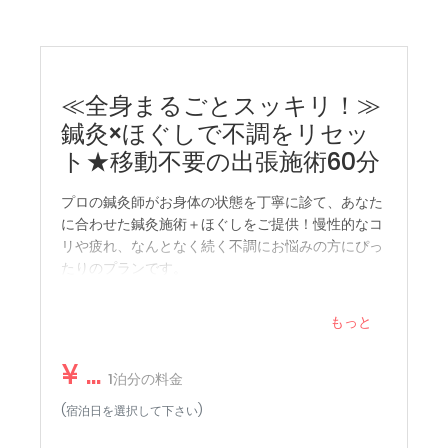
◆シモンズ社製最オーダーメイドの最高級ベッド
◆ベッドサイズ：120cm×200cm×2台
◆4K画質に対応したPanasonic製ビエラ液晶テレビ
◆仕事に最適なデスク、チェア完備
◆全室無料Wi-Fi
≪全身まるごとスッキリ！≫
鍼灸×ほぐしで不調をリセッ
☆お部屋設備☆
ドライヤー
ト★移動不要の出張施術60分
ヘアアイロン（ストレート）
電気ケトル
プロの鍼灸師がお身体の状態を丁寧に診て、あなた
に合わせた鍼灸施術＋ほぐしをご提供！慢性的なコ
★アメニティ★
リや疲れ、なんとなく続く不調にお悩みの方にぴっ
ハミガキセット、カミソリ、ヘアブラシ、綿棒、ティーバ
たりのプランです。
ッグ
※お一人様限定／受付時間：16〜22時
※1階アメニティバーよりお取りください。
もっと
★部屋設備★
¥ ...
バスタオル、フェイスタオル、ナイトウェア、室内用スリ
1泊分の料金
ッパ
(宿泊日を選択して下さい)
★注意事項★