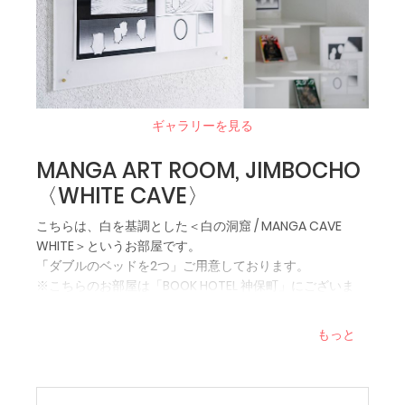
・コラボルームは神保町のホテル「BOOK HOTEL 神保町」内
にございます。
・施設内は全館禁煙です。お部屋で喫煙された場合は、クリ
ーニング代を請求いたします。
・駐車場のご用意はございません。お近くのコインパーキン
グをご利用ください。
ギャラリーを見る
・チェックイン日当日のホテルご到着時間が23:00を過ぎる場
合は当ホテルへご連絡をお願いいたします。
MANGA ART ROOM, JIMBOCHO
・お部屋の様子はSNS等でUPしていただけます。
〈WHITE CAVE〉
【ホテル・お部屋について】
こちらは、白を基調とした＜白の洞窟 / MANGA CAVE
◆お部屋のこだわり◆
WHITE＞というお部屋です。
・神保町駅から徒歩30秒の好立地！
「ダブルのベッドを2つ」ご用意しております。
・お部屋は37平米以上で広々！
※こちらのお部屋は「BOOK HOTEL 神保町」にございま
・セルフロウリュのできるサウナ・ミストシャワー付き
す。
・設計担当は、“Architects of the Year 2017″ 受賞、新進気
鋭の建築家・山之内淡氏。
もっと
ようこそ、漫画脳の世界へ。
このお部屋は、「漫画の洞窟」をテーマにした空間デザイ
◆お部屋詳細◆
ンとなっております。
・「MANGA ART ROOM, JIMBOCHO」は、「BOOK HOTEL 神
マンガに囲まれ、作品の世界に没頭した一晩をお過ごしい